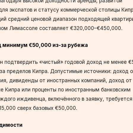
агодаря высокой доходности аренды, развитой
для экспатов и статусу коммерческой столицы Кипр
щий средний ценовой диапазон подходящей квартир
ном Лимассоле составляет €320,000–€450,000.
д минимум €50,000 из-за рубежа
н подтвердить «чистый» годовой доход не менее €
за пределов Кипра. Допустимые источники: доход 
сия, дивиденды от иностранных компаний, доход от
е Кипра или проценты по иностранным банковским
ждого иждивенца, включённого в заявку, требуется
5,000 сверх базовых €50,000.
удимости