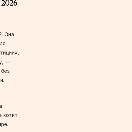
 2026
2. Она
щая
тиции»,
у, —
 без
и.
х
а
е хотят
ре.