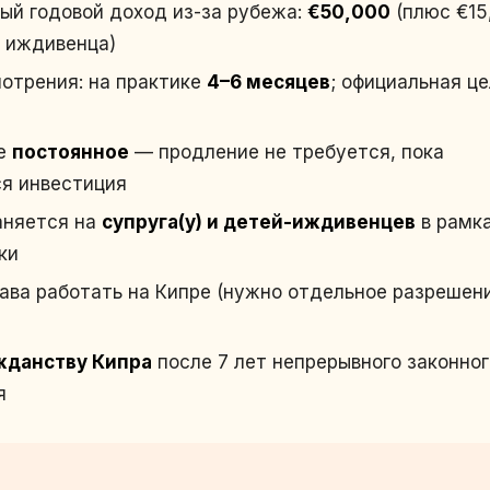
й годовой доход из-за рубежа:
€50,000
(плюс €15
 иждивенца)
отрения: на практике
4–6 месяцев
; официальная ц
ие
постоянное
— продление не требуется, пока
я инвестиция
аняется на
супруга(у) и детей-иждивенцев
в рамк
ки
ава работать на Кипре (нужно отдельное разрешен
жданству Кипра
после 7 лет непрерывного законног
я