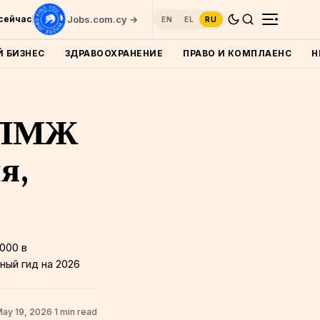
 сейчас
Jobs.com.cy →
EN
EL
RU
 БИЗНЕС
ЗДРАВООХРАНЕНИЕ
ПРАВО И КОМПЛАЕНС
Н
: ПМЖ
я,
000 в
ный гид на 2026
ay 19, 2026
·
1 min read