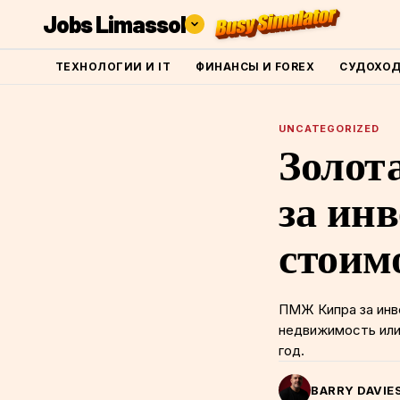
Jobs Limassol
ТЕХНОЛОГИИ И IT
ФИНАНСЫ И FOREX
СУДОХО
UNCATEGORIZED
Золот
за ин
стоим
ПМЖ Кипра за инве
недвижимость или 
год.
BARRY DAVIE