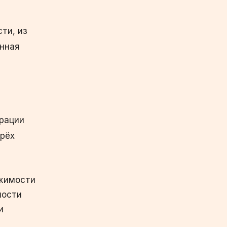
ти, из
енная
рации
ырёх
жимости
мости
и