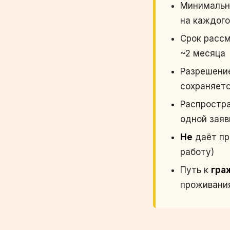
Минимальны
на каждого
Срок рассм
~2 месяца
Разрешен
сохраняетс
Распростр
одной заяв
Не
даёт пр
работу)
Путь к
гра
проживани