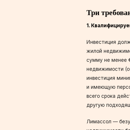
Три требова
1. Квалифициру
Инвестиция должн
жилой недвижимо
сумму не менее 
недвижимости (оф
инвестиция мини
и имеющую персо
всего срока дей
другую подходящ
Лимассол — безу