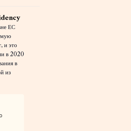
idency
вне ЕС
емую
, и это
ли в 2020
вания в
ой из
ю