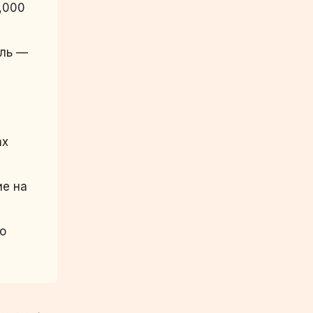
,000
ель —
ах
ие на
о