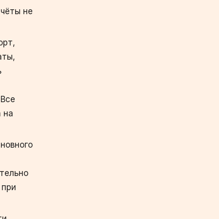
счёты не
орт,
аты,
ь
 Все
 на
новного
ятельно
 при
ти