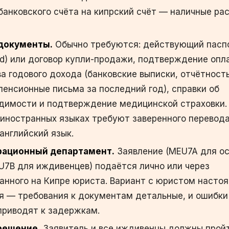
банковского счёта на кипрский счёт — наличные ра
документы.
Обычно требуются: действующий пасп
deed) или договор купли-продажи, подтверждение опл
а годового дохода (банковские выписки, отчётност
пенсионные письма за последний год), справки об
димости и подтверждение медицинской страховки.
иностранных языках требуют заверенного перевода
английский язык.
рационный департамент.
Заявление (MEU7A для ос
U7B для иждивенцев) подаётся лично или через
анного на Кипре юриста. Вариант с юристом насто
 — требования к документам детальные, и ошибки
приводят к задержкам.
решение.
Заявитель и все иждивенцы должны прой