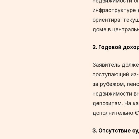
недвижимости бл
инфраструктуре 
ориентира: теку
доме в централь
2. Годовой дохо
Заявитель долже
поступающий из-
за рубежом, пен
недвижимости вн
депозитам. На ка
дополнительно €1
3. Отсутствие с