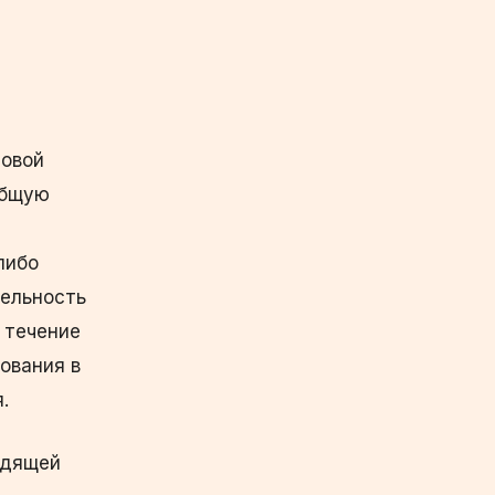
новой
общую
либо
ельность
 течение
ования в
.
одящей