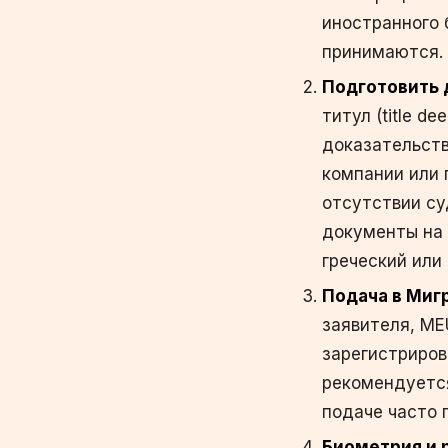
иностранного 
принимаются.
Подготовить 
титул (title 
доказательств
компании или 
отсутствии су
документы на 
греческий или 
Подача в Миг
заявителя, ME
зарегистриров
рекомендуется
подаче часто 
Биометрия и 