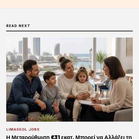
READ NEXT
LIMASSOL JOBS
Η Μεταρρύθμιση €31 εκατ. Μπορεί να Αλλάξει τη