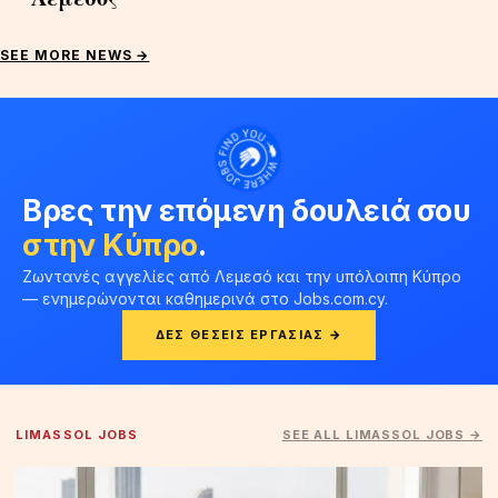
SEE MORE NEWS →
Βρες την επόμενη δουλειά σου
στην Κύπρο
.
Ζωντανές αγγελίες από Λεμεσό και την υπόλοιπη Κύπρο
— ενημερώνονται καθημερινά στο Jobs.com.cy.
ΔΕΣ ΘΈΣΕΙΣ ΕΡΓΑΣΊΑΣ →
LIMASSOL JOBS
SEE ALL LIMASSOL JOBS →