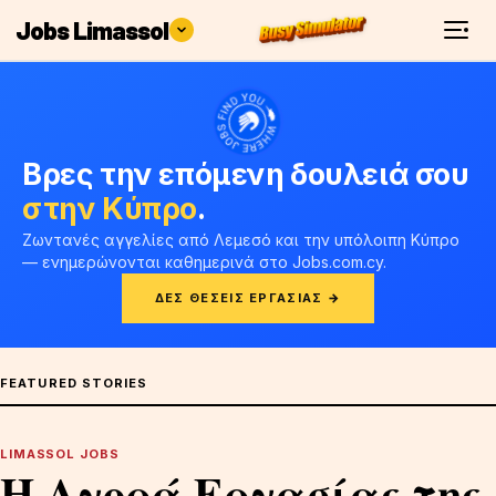
Jobs Limassol
Βρες την επόμενη δουλειά σου
στην Κύπρο
.
Ζωντανές αγγελίες από Λεμεσό και την υπόλοιπη Κύπρο
— ενημερώνονται καθημερινά στο Jobs.com.cy.
ΔΕΣ ΘΈΣΕΙΣ ΕΡΓΑΣΊΑΣ →
FEATURED STORIES
LIMASSOL JOBS
Η Αγορά Εργασίας της