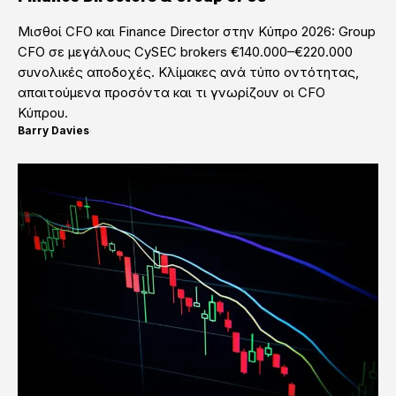
Μισθοί CFO και Finance Director στην Κύπρο 2026: Group
CFO σε μεγάλους CySEC brokers €140.000–€220.000
συνολικές αποδοχές. Κλίμακες ανά τύπο οντότητας,
απαιτούμενα προσόντα και τι γνωρίζουν οι CFO
Κύπρου.
Barry Davies
·