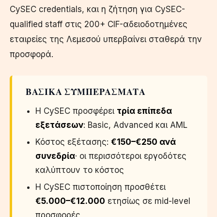
CySEC credentials, και η ζήτηση για CySEC-
qualified staff στις 200+ CIF-αδειοδοτημένες
εταιρείες της Λεμεσού υπερβαίνει σταθερά την
προσφορά.
ΒΑΣΙΚΆ ΣΥΜΠΕΡΆΣΜΑΤΑ
Η CySEC προσφέρει
τρία επίπεδα
εξετάσεων
: Basic, Advanced και AML
Κόστος εξέτασης:
€150–€250 ανά
συνεδρία
· οι περισσότεροι εργοδότες
καλύπτουν το κόστος
Η CySEC πιστοποίηση προσθέτει
€5.000–€12.000
ετησίως σε mid-level
προσφορές