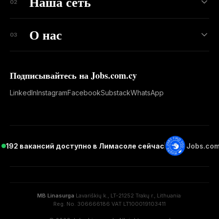
Наша сеть
02
О нас
03
Подписывайтесь на Jobs.com.cy
LinkedIn
Instagram
Facebook
Substack
WhatsApp
192 вакансий доступно в Лимасоле сейчас
Jobs.com
MB Linasurga
·
Lavariškių k., LT-21252 Trakų r., Lithuania
·
Reg. No. 306666186
·
VAT LT100019103411