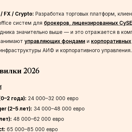
/ FX / Crypto:
Разработка торговых платформ, клие
office систем для
брокеров, лицензированных CyS
удника значительно выше — и это отражается в ком
 нанимают
управляющих фондами
и
корпоративных
инфраструктуры АИФ и корпоративного управления.
вилки 2026
M
0–2 года):
24 000–32 000 евро
er (2–5 лет):
34 000–48 000 евро
лет):
48 000–62 000 евро
t:
65 000–85 000 евро