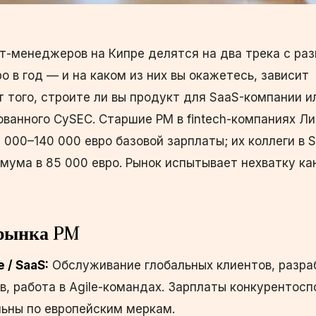
т-менеджеров на Кипре делятся на два трека с ра
о в год — и на каком из них вы окажетесь, зависит
 того, строите ли вы продукт для SaaS-компании и
рованного CySEC. Старшие PM в fintech-компаниях Л
000–140 000 евро базовой зарплаты; их коллеги в 
мума в 85 000 евро. Рынок испытывает нехватку к
 рынка PM
 / SaaS:
Обслуживание глобальных клиентов, разра
, работа в Agile-командах. Зарплаты конкурентосп
льны по европейским меркам.