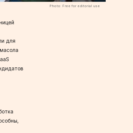
Photo: Free for editorial use
зницей
ли для
имасола
SaaS
андидатов
ботка
особны,