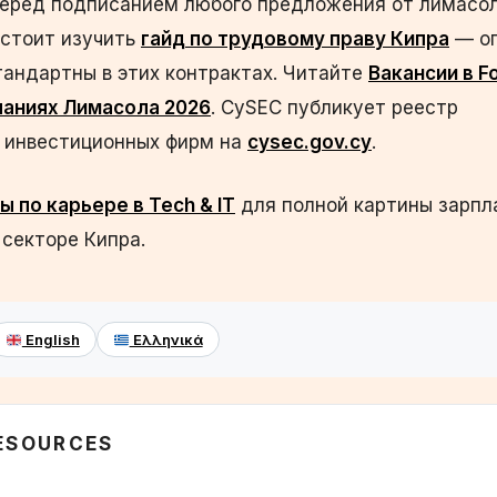
Перед подписанием любого предложения от лимасо
 стоит изучить
гайд по трудовому праву Кипра
— ог
тандартны в этих контрактах. Читайте
Вакансии в F
аниях Лимасола 2026
. CySEC публикует реестр
 инвестиционных фирм на
cysec.gov.cy
.
ы по карьере в Tech & IT
для полной картины зарпл
секторе Кипра.
English
Ελληνικά
RESOURCES