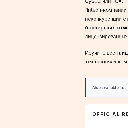
CySEC или FCA. 
fintech-компании
неконкуренции с
брокерских комп
лицензированных
Изучите все
гайд
технологическом 
Also available in:
OFFICIAL 