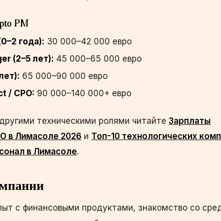
ypto PM
0–2 года):
30 000–42 000 евро
er (2–5 лет):
45 000–65 000 евро
лет):
65 000–90 000 евро
t / CPO:
90 000–140 000+ евро
 другими техническими ролями читайте
Зарплаты
О в Лимасоле 2026
и
Топ-10 технологических комп
сонал в Лимасоле
.
омпании
опыт с финансовыми продуктами, знакомство со сре