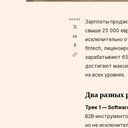
SHARE
Зарплаты продак
свыше 25 000 евр
исключительно от
fintech, лицензи
зарабатывают 65 
достигают макси
на всех уровнях.
Два разных
Трек 1 — Software
B2B-инструментов
но не исключите