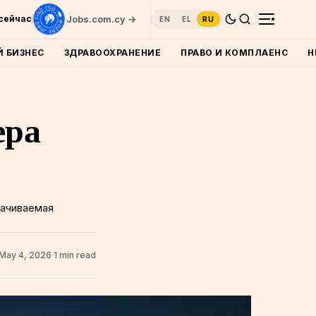
 сейчас
Jobs.com.cy →
EN
EL
RU
 БИЗНЕС
ЗДРАВООХРАНЕНИЕ
ПРАВО И КОМПЛАЕНС
Н
ера
лачиваемая
May 4, 2026
·
1 min read