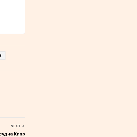
S
NEXT →
судна Кипр