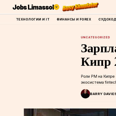
Jobs Limassol
ТЕХНОЛОГИИ И IT
ФИНАНСЫ И FOREX
СУДОХО
UNCATEGORIZED
Зарпл
Кипр 2
Роли PM на Кипре
экосистема fintec
BARRY DAVIE