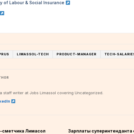
ry of Labour & Social Insurance
PRUS
LIMASSOL-TECH
PRODUCT-MANAGER
TECH-SALARIE
THOR
 a staff writer at Jobs Limassol covering Uncategorized.
nkedIn
а-сметчика Лимасол
Зарплаты суперинтенданта 