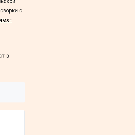
льской
оворки о
orex-
ат в