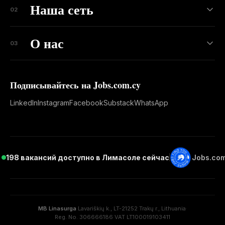
Наша сеть
02
О нас
03
Подписывайтесь на Jobs.com.cy
LinkedIn
Instagram
Facebook
Substack
WhatsApp
198 вакансий доступно в Лимасоле сейчас
Jobs.com
MB Linasurga
·
Lavariškių k., LT-21252 Trakų r., Lithuania
·
Reg. No. 306666186
·
VAT LT100019103411